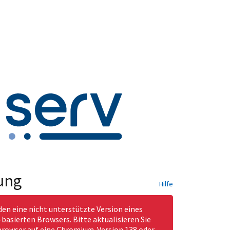
ung
Hilfe
den eine nicht unterstützte Version eines
asierten Browsers. Bitte aktualisieren Sie
rowser auf eine Chromium-Version 138 oder