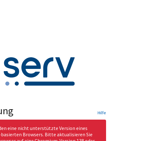
ung
Hilfe
den eine nicht unterstützte Version eines
asierten Browsers. Bitte aktualisieren Sie
rowser auf eine Chromium-Version 138 oder